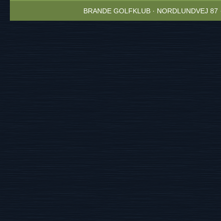
BRANDE GOLFKLUB · NORDLUNDVEJ 87 · 