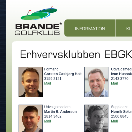
Formand
Udvalgsmed
Carsten Gasbjerg Holt
Ivan Hussak
3159 2121
2143 3770
Mail
Mail
Udvalgsmedlem
Suppleant
Martin B. Andersen
Henrik Sølu
2814 3462
2566 8845
Mail
Mail