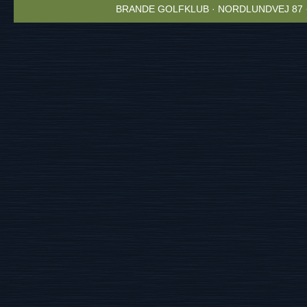
BRANDE GOLFKLUB · NORDLUNDVEJ 87 · 