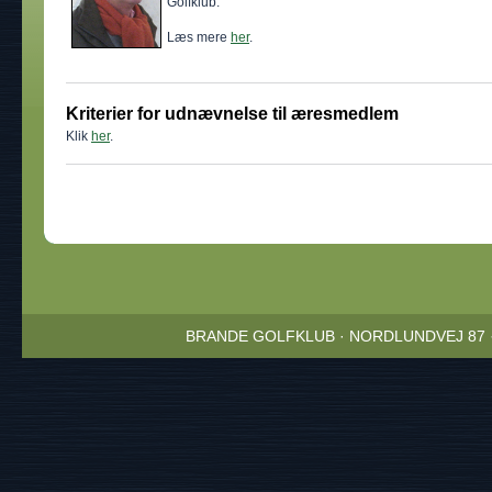
Golfklub.
Læs mere
her
.
Kriterier for udnævnelse til æresmedlem
Klik
her
.
BRANDE GOLFKLUB · NORDLUNDVEJ 87 · 